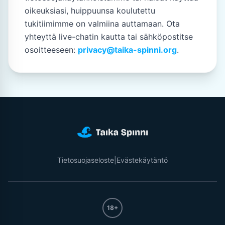
oikeuksiasi, huippuunsa koulutettu
tukitiimimme on valmiina auttamaan. Ota
yhteyttä live-chatin kautta tai sähköpostitse
osoitteeseen:
privacy@taika-spinni.org
.
Tietosuojaseloste
|
Evästekäytäntö
18+