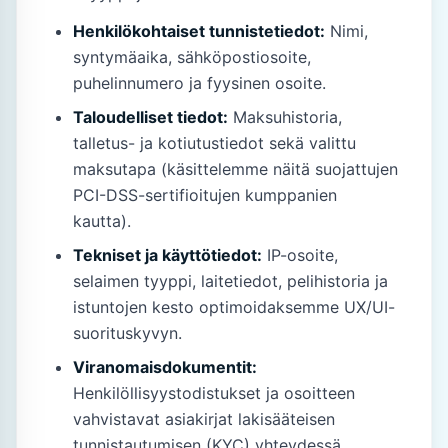
Henkilökohtaiset tunnistetiedot:
Nimi,
syntymäaika, sähköpostiosoite,
puhelinnumero ja fyysinen osoite.
Taloudelliset tiedot:
Maksuhistoria,
talletus- ja kotiutustiedot sekä valittu
maksutapa (käsittelemme näitä suojattujen
PCI-DSS-sertifioitujen kumppanien
kautta).
Tekniset ja käyttötiedot:
IP-osoite,
selaimen tyyppi, laitetiedot, pelihistoria ja
istuntojen kesto optimoidaksemme UX/UI-
suorituskyvyn.
Viranomaisdokumentit:
Henkilöllisyystodistukset ja osoitteen
vahvistavat asiakirjat lakisääteisen
tunnistautumisen (KYC) yhteydessä.