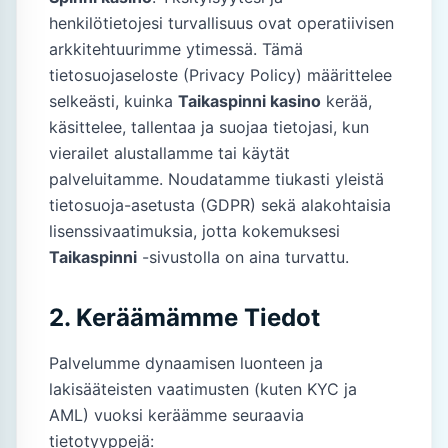
henkilötietojesi turvallisuus ovat operatiivisen
arkkitehtuurimme ytimessä. Tämä
tietosuojaseloste (Privacy Policy) määrittelee
selkeästi, kuinka
Taikaspinni kasino
kerää,
käsittelee, tallentaa ja suojaa tietojasi, kun
vierailet alustallamme tai käytät
palveluitamme. Noudatamme tiukasti yleistä
tietosuoja-asetusta (GDPR) sekä alakohtaisia
lisenssivaatimuksia, jotta kokemuksesi
Taikaspinni
-sivustolla on aina turvattu.
2. Keräämämme Tiedot
Palvelumme dynaamisen luonteen ja
lakisääteisten vaatimusten (kuten KYC ja
AML) vuoksi keräämme seuraavia
tietotyyppejä: